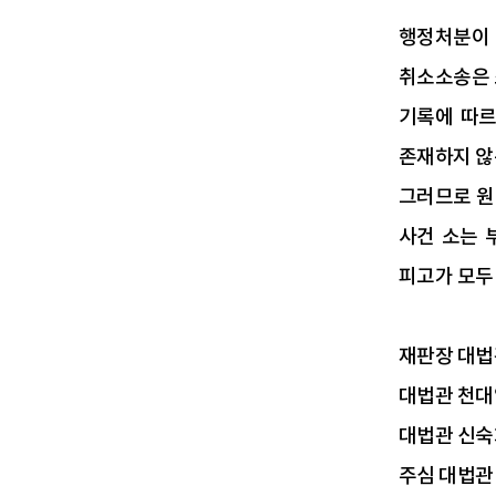
행정처분이 
취소소송은 소
기록에 따르
존재하지 않
그러므로 원
사건 소는 
피고가 모두
재판장 대법
대법관 천대
대법관 신숙
주심 대법관