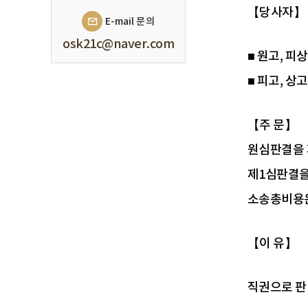
【당사자】
E-mail 문의
osk21c@naver.com
■ 원고, 피상고인
■ 피고, 상
【주 문】
원심판결을 
제1심판결을
소송총비용은
【이 유】
직권으로 판