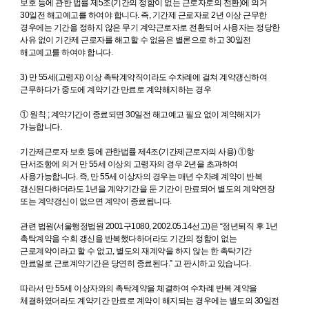
보호 등에 관한 법률 제5조(기간의 정함이 없는 근로자로의 전환)에 의거
30일전 해고예고를 하여야 합니다. 즉, 기간제 근로자로 2년 이상 근무한
경우에는 기간을 정하지 않은 무기 계약근로자로 전환되어 사용자는 정당한
사유 없이 기간제 근로자를 해고할 수 없음은 별론으로 하고 30일전
해고예고를 하여야 합니다.
3) 만 55세(고령자) 이상 촉탁계약직이라도 수차례에 걸쳐 계약갱신하여
근무하다가 중도에 계약기간 만료로 계약해지하는 경우
① 원칙 ; 계약기간이 종료되면 30일전 해고예고 필요 없이 계약해지가
가능합니다.
기간제근로자 보호 등에 관한법률 제4조(기간제근로자의 사용) ①항
단서조항에 의거 만 55세 이상의 고령자의 경우 2년을 초과하여
사용가능합니다. 즉, 만 55세 이상자의 경우는 매년 수차례 계약이 반복
갱신된다하더라도 1년을 계약기간을 둔 기간이 만료되어 별도의 계약연장
또는 계약갱신이 없으면 계약이 종료됩니다.
관련 법원(서울행정법원 2001구1080, 2002.05.14선고)은 “정년퇴직 후 1년
촉탁계약을 수회 갱신을 반복했다하더라도 기간의 정함이 없는
근로계약이라고 할 수 없고, 별도의 재계약을 하지 않는 한 촉탁기간
만료일로 근로계약기간은 당연히 종료된다.” 고 판시하고 있습니다.
따라서 만 55세 이상자와의 촉탁계약을 체결하여 수차례 반복 계약을
체결하였더라도 계약기간 만료로 계약이 해지되는 경우에는 별도의 30일전