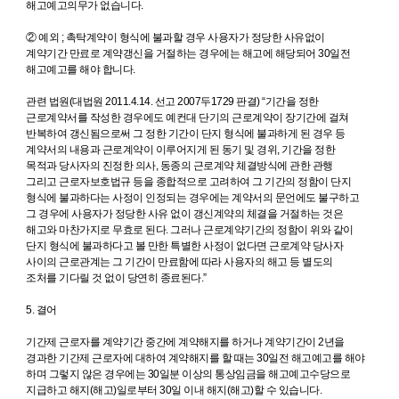
해고예고의무가 없습니다.
② 예외 ; 촉탁계약이 형식에 불과할 경우 사용자가 정당한 사유없이
계약기간 만료로 계약갱신을 거절하는 경우에는 해고에 해당되어 30일전
해고예고를 해야 합니다.
관련 법원(대법원 2011.4.14. 선고 2007두1729 판결) “기간을 정한
근로계약서를 작성한 경우에도 예컨대 단기의 근로계약이 장기간에 걸쳐
반복하여 갱신됨으로써 그 정한 기간이 단지 형식에 불과하게 된 경우 등
계약서의 내용과 근로계약이 이루어지게 된 동기 및 경위, 기간을 정한
목적과 당사자의 진정한 의사, 동종의 근로계약 체결방식에 관한 관행
그리고 근로자보호법규 등을 종합적으로 고려하여 그 기간의 정함이 단지
형식에 불과하다는 사정이 인정되는 경우에는 계약서의 문언에도 불구하고
그 경우에 사용자가 정당한 사유 없이 갱신계약의 체결을 거절하는 것은
해고와 마찬가지로 무효로 된다. 그러나 근로계약기간의 정함이 위와 같이
단지 형식에 불과하다고 볼 만한 특별한 사정이 없다면 근로계약 당사자
사이의 근로관계는 그 기간이 만료함에 따라 사용자의 해고 등 별도의
조처를 기다릴 것 없이 당연히 종료된다.”
5. 결어
기간제 근로자를 계약기간 중간에 계약해지를 하거나 계약기간이 2년을
경과한 기간제 근로자에 대하여 계약해지를 할 때는 30일전 해고예고를 해야
하며 그렇지 않은 경우에는 30일분 이상의 통상임금을 해고예고수당으로
지급하고 해지(해고)일로부터 30일 이내 해지(해고)할 수 있습니다.