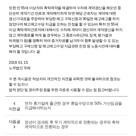
또한 만 55세 이상자와 촉탁계약을 체결하여 수차례 계약갱신을 해오던 중
단순히 계약기간 만료로 계약해지하게 되면 해당 근로자는 계약에 대한
갱신기대권을 주장하여 부당한 해고 구제신청과 30일전 해고예고를 하지
않았다며 해고예고수당 지급을 요하는 진정을 할 수 있는바 특히 만 55세
이상 촉탁계약근로자에 대해서도 수차례 계약이 갱신되어 계약갱신을 하지
않고 계약종료를 하게 될 경우에는 그 종료사유(근태, 징계, 평가결과
하위평가 등)를 명확히 하여 증거자료를 남겨두어 향후 발생할 수 도 있는
부당해고 구제신청 및 해고예고수당 지급관련 진정 등 노동사건에 대비를
해야 할 것입니다. 끝.
2018. 01. 15.
노무법인 두레
※ 본 게시글은 작성자의 개인적인 의견을 피력한 것에 불과하므로 참조는
할 수 있으나
법적 판단 및 권리주장 등을 위한 자료로 사용할 수 없는 점 참고바랍니다.
연차 휴가일에 출근한 경우 휴일수당으로 50% 가산임금을
지급해야하는지
이전글
다음글
정년이 경과된 후 무기 계약직으로 전환되는 경우와 촉탁
계약직으로 전환되는 경우