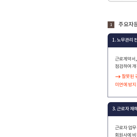
주요자문
1
1. 노무관리
근로계약서,
점검하여 개
잘못된 
미연에 방지
3. 근로자 
근로자 업무
회원사에 비