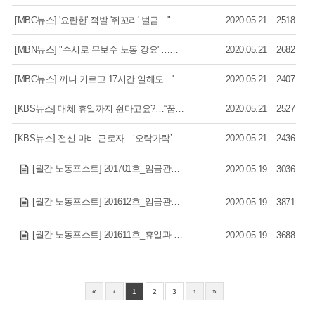
[MBC뉴스] '요란한' 적발 '쥐꼬리' 벌금…"달라지는 게 없다"
2020.05.21
2518
[MBN뉴스] "수시로 무보수 노동 강요"…미술학원 업계 '갑질 만연' 논란
2020.05.21
2682
[MBC뉴스] 끼니 거르고 17시간 일해도…'법 사각지대' 택배기사
2020.05.21
2407
[KBS뉴스] 대체 휴일까지 쉰다고요?…“꿈 같은 얘기”
2020.05.21
2527
[KBS뉴스] 전신 마비 근로자…‘오락가락’ 산재 심사에 고통
2020.05.21
2436
[월간 노동포스트] 201701호_임금관련 주요 쟁점 및 이슈사항(2)
2020.05.19
3036
[월간 노동포스트] 201612호_임금관련 주요 쟁점 및 이슈사항(1)
2020.05.19
3871
[월간 노동포스트] 201611호_휴일과 공휴일관련 주요 쟁점 및 이슈사항(5)
2020.05.19
3688
«
‹
1
2
3
›
»