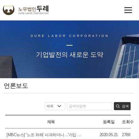
DURE LABOR CORPORATION
기업발전의 새로운 도약
언론보도
검색
제목
등록일
조회수
[MBC뉴스] '노조 와해' 사과하더니…'가입 독려' 메일 삭제
2020.05.21
2788