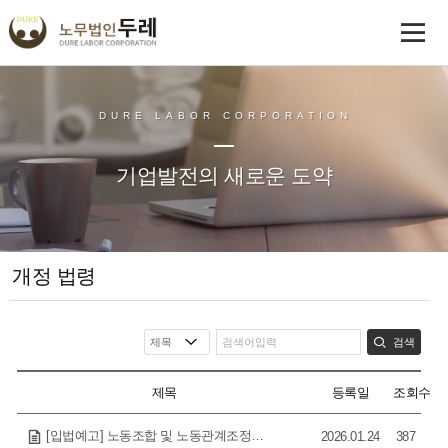
DURE LABOR CORPORATION
기업발전의 새로운 도약
개정 법령
검색
제목
등록일
조회수
[입법예고] 노동조합 및 노동관계조정법 시행령 일부개정령안 재입법예고
2026.01.24
387