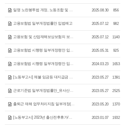
일명 노란봉투법 개정, 노동조합 및 노동관계조정법 일부개정법률안 + 노조법 2조 및 3조 개정 주요 질의 답변(고용노동부)
2025.08.30
856
고용보험법 일부개정법률안 입법예고
2025.07.12
982
고용보험 및 산업재해보상보험의 보험료징수 등에 관한 법률 일부개정법률안 입법예고
2025.07.12
1140
고용보험법 시행령 일부개정령안 입법예고(2025.05.27)
2025.05.31
925
고용보험법 시행령 일부개정령안 입법예고( 육아기 단축업무 분담지원금 신설 (안 제29조) 등)
2024.03.23
1653
[노동부고시] 체불 임금등 대지급금 관련업무 지원대상이 되는 전체 상시근로자의 평균보수액 일부개정
2023.05.27
1391
근로기준법 일부개정법률안_유사산휴가 신청 주 개정
2023.05.27
2525
출퇴근 재해 업무처리지침 일부개정(안) 입안 예고
2023.05.20
1370
[노동부고시] 2023년 출산전후휴가/배우자 출산휴가급여 상한액 고시
2023.01.07
1932